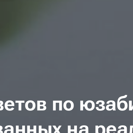
ветов по юзаб
ванных на реа