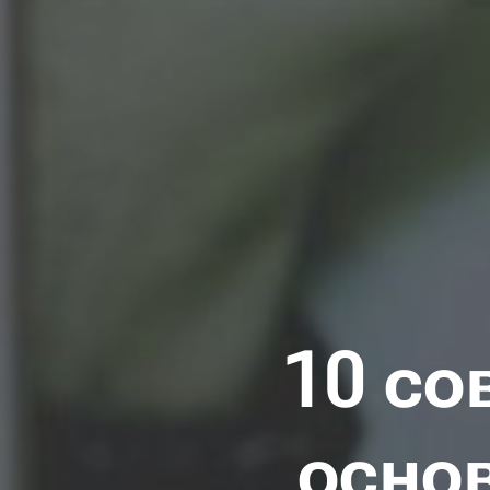
10 со
осно