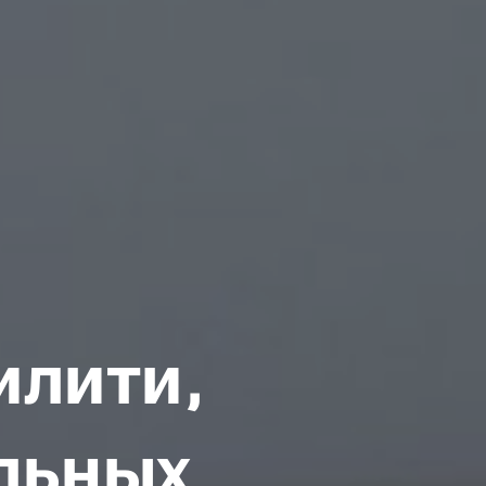
илити,
льных