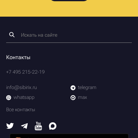
Контакты
+7 495 215-22-19
info@sibirix.ru
telegram
whatsapp
max
Все контакты