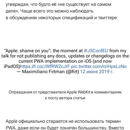
утверждая, что будто её «не существует на самом
деле». Чаще всего это можно наблюдать
в обсуждениях некоторых спецификаций и твиттере:
“Apple: shame on you”; the moment at
#JSConfEU
from my
talk for not publishing any docs, updates or changelogs on the
current PWA implementation on iOS (and now
iPadOS)
https://t.co/JWfRW2cJrF
pic.twitter.com/rziHpsLcNo
— Maximiliano Firtman (@firt)
12 июня 2019 г.
Оправдания от представителя Apple WebKit в комментариях
к посту автора статьи
Apple официально старается не использовать термин
PWA, даже если он будет понятен большинству. Вместо