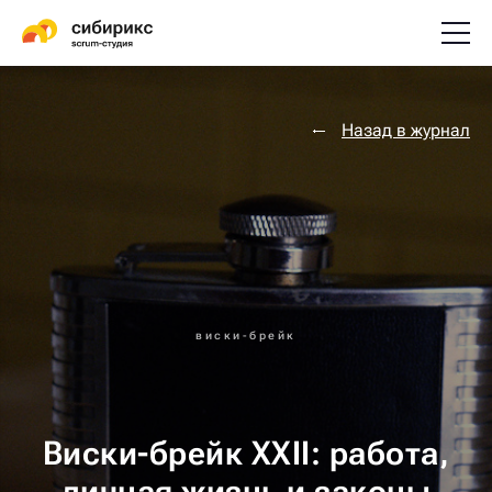
Назад в журнал
виски-брейк
Виски-брейк XXII: работа,
личная жизнь и законы