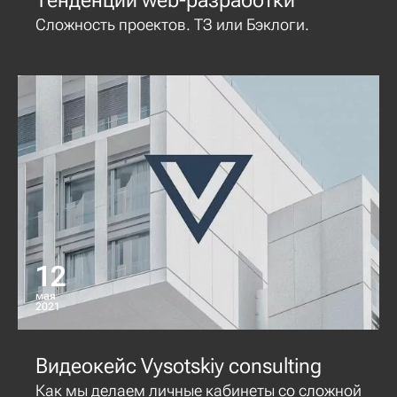
Тенденции web-разработки
Сложность проектов. ТЗ или Бэклоги.
12
мая
2021
Видеокейс Vysotskiy consulting
Как мы делаем личные кабинеты со сложной