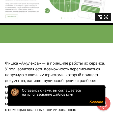
Фишка «Амулекса» — в принципе работы их сервиса.
У пользователя есть возможность переписываться
напрямую с «личным юристом», который пришлет
документы, запишет аудиосообщение и разберет
конкретный вопрос. А ещё — даст номер, по которому
Оставаясь с нами, вы соглашаетесь
можно будет связаться в экстренной ситуации.
на использование
файлов куки
И вместо длинных описаний этого процесса
Хорошо
мы показали его просто и доступно в промоблоке
с помощью классных анимированных