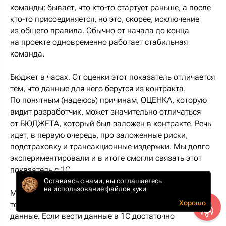
команды: бывает, что кто-то стартует раньше, а после
кто-то присоединяется, но это, скорее, исключение
из общего правила. Обычно от начала до конца
на проекте одновременно работает стабильная
команда.
Бюджет в часах. От оценки этот показатель отличается
тем, что данные для него берутся из контракта.
По понятным (надеюсь) причинам, ОЦЕНКА, которую
видит разработчик, может значительно отличаться
от БЮДЖЕТА, который был заложен в контракте. Речь
идет, в первую очередь, про заложенные риски,
подстраховку и трансакционные издержки. Мы долго
экспериментировали и в итоге смогли связать этот
показатель с 1С.
Оставаясь с нами, вы соглашаетесь
на использование
файлов куки
Мы используем облачную 1С, и, как оказалось, в нее
Хорошо
тоже можно писать свои модули и выгружать оттуда
данные. Если вести данные в 1С достаточно