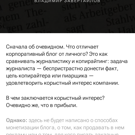
ВЛАДИМИР ЗАВЕРТАЙЛОВ
Сначала об очевидном. Что отличает
корпоративный блог от личного? Это как
сравнивать журналистику и копирайтинг: задача
журналиста — беспристрастно донести факт,
цель копирайтера или пиарщика —
удовлетворить корыстный интерес компании.
В чем заключается корыстный интерес?
Очевидно же, что в прибыли.
Однако:
здесь не будет написано о способах
монетизации блога, о том, как продавать в нем
рекламу или о том, для кого писать заказные