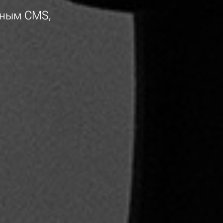
рным CMS,