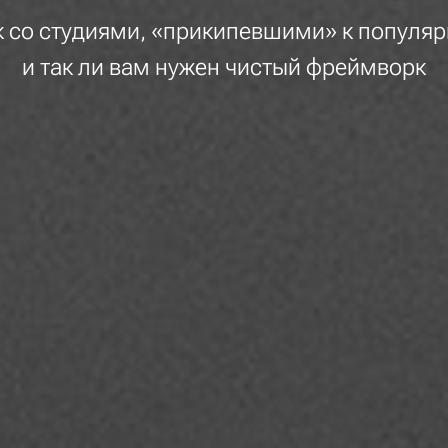
ак со студиями, «прикипевшими» к популя
и так ли вам нужен чистый фреймворк