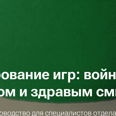
ование игр: вой
ом и здравым с
оводство для специалистов отдел