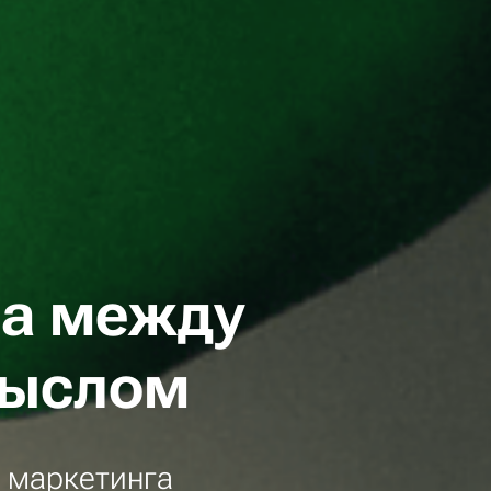
на между
мыслом
а маркетинга