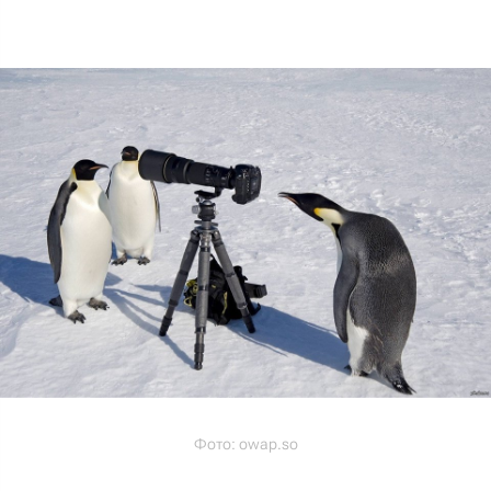
Фото:
owap.so