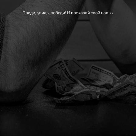
Приди, увидь, победи! И прокачай свой навык