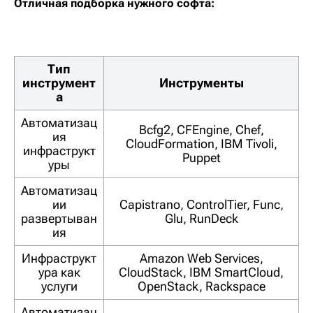
Отличная подборка нужного софта:
Тип
инструмент
Инструменты
а
Автоматизац
Bcfg2, CFEngine, Chef,
ия
CloudFormation, IBM Tivoli,
инфраструкт
Puppet
уры
Автоматизац
ии
Capistrano, ControlTier, Func,
развертыван
Glu, RunDeck
ия
Инфраструкт
Amazon Web Services,
ура как
CloudStack, IBM SmartCloud,
услуги
OpenStack, Rackspace
Автоматизац