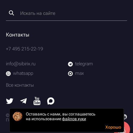
Контакты
+7 495 215-22-19
info@sibirix.ru
telegram
whatsapp
max
Все контакты
Оставаясь с нами, вы соглашаетесь
© 2003-2026 Scrum-студия Сибирикс
на использование
файлов куки
Политика конфиденциальности
Хорошо