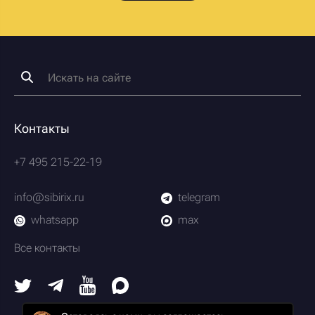
Контакты
+7 495 215-22-19
info@sibirix.ru
telegram
whatsapp
max
Все контакты