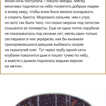
ясная ночь поступила. Глянули звезды. Месяц
величаво поднялся на небо посветить добрым людям
и всему миру, чтобы всем было весело колядовать
и славить Христа. Морозило сильнее, чем с утра;
но зато так было тихо, что скрып мороза под сапогом
слышался за полверсты. Еще ни одна толпа парубков
не показывалась под окнами хат; месяц один только
заглядывал в них украдкою, как бы вызывая
принаряжавшихся девушек выбежать скорее
на скрыпучий снег. Тут через трубу одной хаты
клубами повалился дым и пошел тучею по небу,
и вместе с дымом поднялась ведьма верхом
на метле».