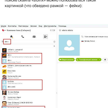
поиске скайпа «sibirix» можно полюбоваться такой
картинкой (что обведено рамкой — фейки):