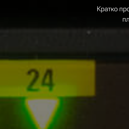
Кратко пр
п