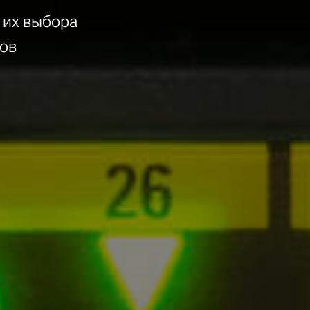
 их выбора
ов