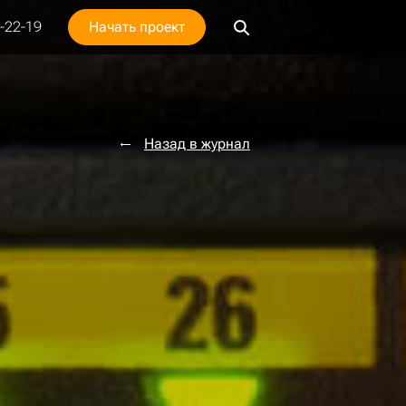
-22-19
Начать проект
ация
жировка
Видео
Собственные проекты
Фишки для ecommerce
Хэндбук заказчика
Информация и реквизиты
Интеграция с ERP
Назад в журнал