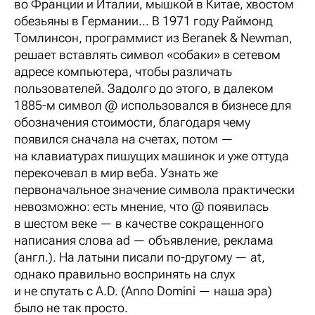
во Франции и Италии, мышкой в Китае, хвостом
обезьяны в Германии... В 1971 году Раймонд
Томлинсон, программист из Beranek & Newman,
решает вставлять символ «собаки» в сетевом
адресе компьютера, чтобы различать
пользователей. Задолго до этого, в далеком
1885-м символ @ использовался в бизнесе для
обозначения стоимости, благодаря чему
появился сначала на счетах, потом —
на клавиатурах пишущих машинок и уже оттуда
перекочевал в мир веба. Узнать же
первоначальное значение символа практически
невозможно: есть мнение, что @ появилась
в шестом веке — в качестве сокращенного
написания слова
ad
— объявление, реклама
(англ.). На латыни писали по-другому —
at
,
однако правильно воспринять на слух
и не спутать с A.D. (
Anno Domini
— наша эра)
было не так просто.