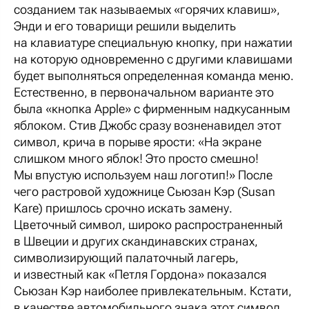
созданием так называемых «горячих клавиш»,
Энди и его товарищи решили выделить
на клавиатуре специальную кнопку, при нажатии
на которую одновременно с другими клавишами
будет выполняться определенная команда меню.
Естественно, в первоначальном варианте это
была «кнопка Apple» с фирменным надкусанным
яблоком. Стив Джобс сразу возненавидел этот
символ, крича в порыве ярости: «На экране
слишком много яблок! Это просто смешно!
Мы впустую используем наш логотип!» После
чего растровой художнице Сьюзан Кэр (Susan
Kare) пришлось срочно искать замену.
Цветочный символ, широко распространенный
в Швеции и других скандинавских странах,
символизирующий палаточный лагерь,
и известный как «Петля Гордона» показался
Сьюзан Кэр наиболее привлекательным. Кстати,
в качестве автомобильного знака этот символ