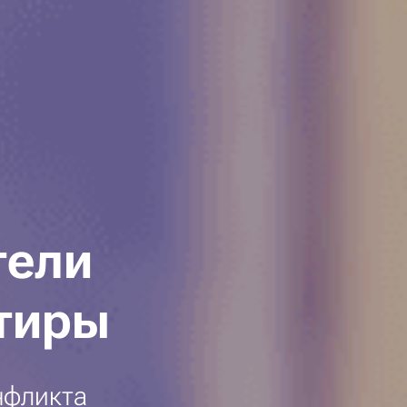
тели
тиры
нфликта