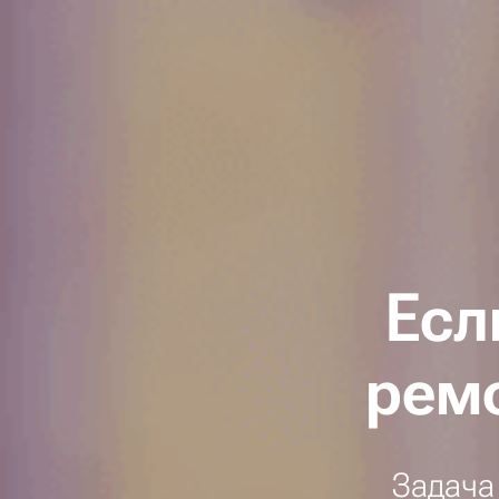
Есл
рем
Задача