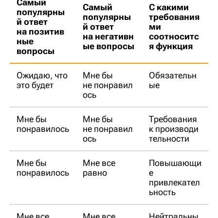
Самый
Самый
С какими
популярны
популярны
требования
й ответ
й ответ
ми
на позитив
на негативн
соотноситс
ные
ые вопросы
я функция
вопросы
Ожидаю, что
Мне бы
Обязательн
это будет
не понравил
ые
ось
Мне бы
Мне бы
Требования
понравилось
не понравил
к производи
ось
тельности
Мне бы
Мне все
Повышающи
понравилось
равно
е
привлекател
ьность
Мне все
Мне все
Нейтральны