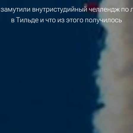
 замутили внутристудийный челлендж по 
в Тильде и что из этого получилось