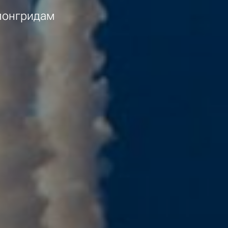
лонгридам