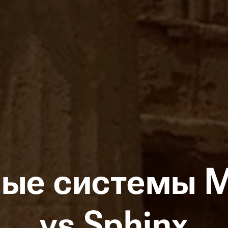
ые системы M
vs Sphinx