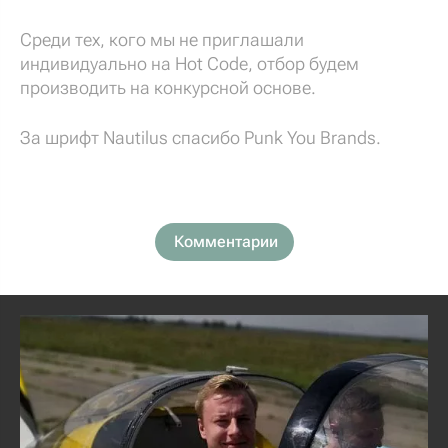
Среди тех, кого мы не приглашали
индивидуально на Hot Code, отбор будем
производить на конкурсной основе.
За шрифт Nautilus спасибо Punk You Brands.
Комментарии