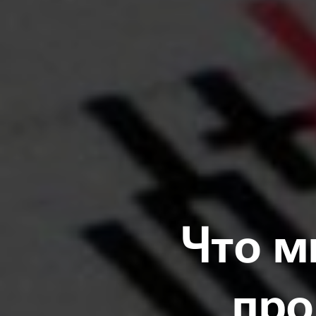
Что м
про