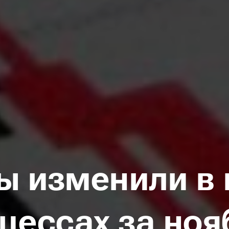
ы изменили в
цессах за ноя