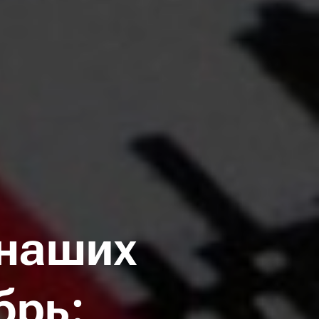
 наших
брь: