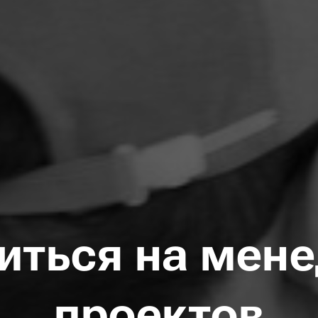
читься на мен
проектов