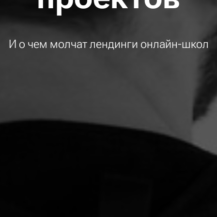
И о чем молчат лендинги онлайн-школ