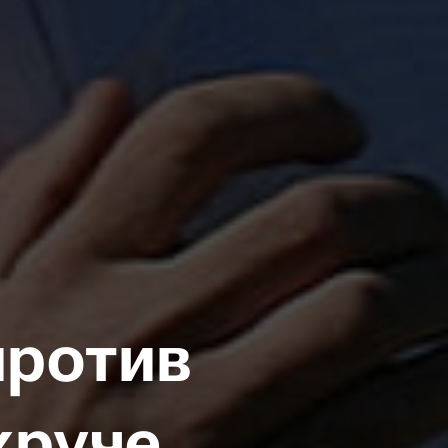
против
круче