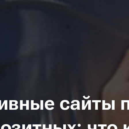
ивные сайты 
озитных: что 