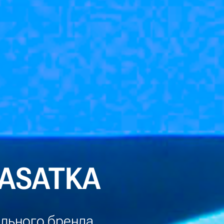
KASATKA
льного бренда,