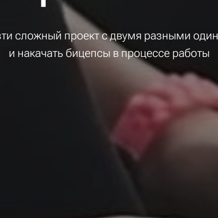
зти сложный проект с двумя разными оди
и накачать бицепсы в процессе работы