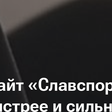
айт «Славспо
стрее и силь