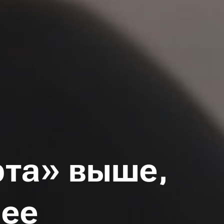
рта» выше,
нее