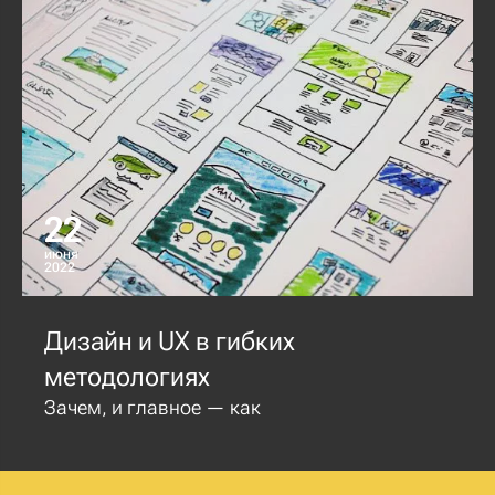
22
июня
2022
Дизайн и UX в гибких
методологиях
Зачем, и главное — как