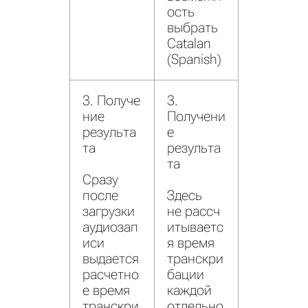
ость
выбрать
Catalan
(Spanish)
3. Получе
3.
ние
Получени
результа
е
та
результа
та
Сразу
после
Здесь
загрузки
не рассч
аудиозап
итываетс
иси
я время
выдается
транскри
расчетно
бации
е время
каждой
транскри
отдельно