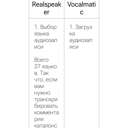
Realspeak
Vocalmati
er
c
1. Выбор
1. Загруз
языка
ка
аудиозап
аудиозап
иси
иси
Всего
37 языко
в. Так
что, если
вам
нужно
транскри
бировать
коммента
рии
каталонс