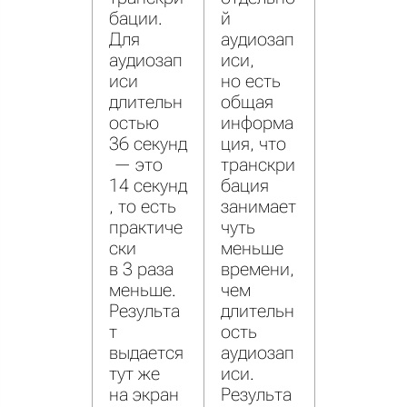
бации.
й
Для
аудиозап
аудиозап
иси,
иси
но есть
длительн
общая
остью
информа
36 секунд
ция, что
— это
транскри
14 секунд
бация
, то есть
занимает
практиче
чуть
ски
меньше
в 3 раза
времени,
меньше.
чем
Результа
длительн
т
ость
выдается
аудиозап
тут же
иси.
на экран
Результа