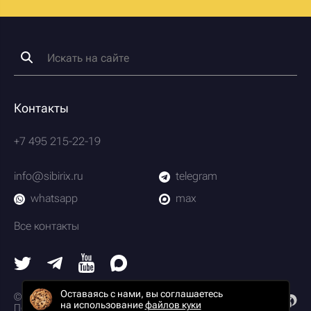
Контакты
+7 495 215-22-19
info@sibirix.ru
telegram
whatsapp
max
Все контакты
Оставаясь с нами, вы соглашаетесь
© 2003-2026 Scrum-студия Сибирикс
на использование
файлов куки
Политика конфиденциальности