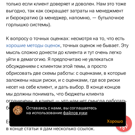
только если клиент доверяет и доволен. Нам это тоже
выгодно, так как сокращает затраты на менеджмент
и бюрократию (а менеджер, напомню, — бутылочное
горлышко системы).
К вопросу о точных оценках: несмотря на то, что есть
хорошие методы оценок
, точных оценок не бывает. Эту
мысль сложно донести до клиента и тут очень легко
уйти в демагогию. Я предпочитаю не увлекаться
обсуждением с клиентом этой темы, а просто
обрисовать две схемы работы: с оценками, в которые
заложены наши риски, и с оценками, где все риски
несет на себе клиент, и дать выбор. В конце концов
мы должны понимать, что бюджеты клиента
ограничены, а клиент — что нам нет смысла работать
без прибыли.
Оставаясь с нами, вы соглашаетесь
на использование
файлов куки
Хорошо
Если вас всерьез интересует вопрос точных оценок —
в конце статьи я дам несколько ссылок.