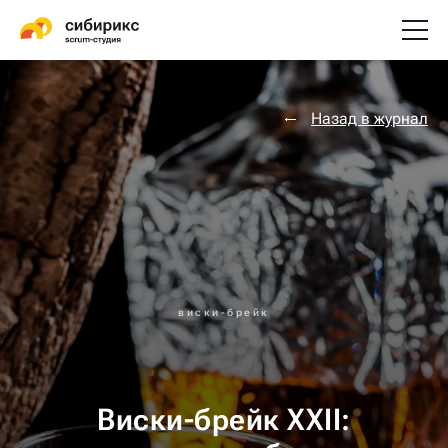
Назад в журнал
виски-брейк
Виски-брейк XXII: