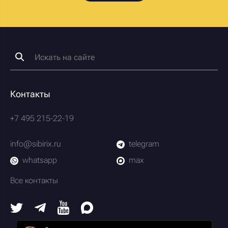
Контакты
+7 495 215-22-19
info@sibirix.ru
telegram
whatsapp
max
Все контакты