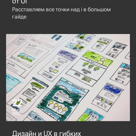
от UI
Расставляем все точки над i в большом
гайде
22
июня
2022
Дизайн и UX в гибких