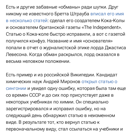
Есть и другие забавные «обманы» ради шутки. Друг
никому не известного Бретта Штрауба
вписал его имя
в несколько статей
: сделал его создателем Кока-Колы
и основателем британской газеты «The Independent».
Статью о Кока-коле быстро исправили, а вот с газетой
получился конфуз. Название и имя «основателя»
попали в отчет о журналистской этике лорда Джастиса
Левесона. Когда обман раскрылся, лорд оказался в
весьма неловком положении.
Есть пример и из российской Википедии. Кандидат
химических наук Андрей Миронов
открыл статью о
сингонии
и увидел одну ошибку, которая была там еще
со времен СССР и до сих пор присутствует даже в
некоторых учебниках по химии. Он специально
зарегистрировался и исправил ошибку, но на
следующий день обнаружил статью в неизменном
виде. В результате тот, кто вернул статью к
первоначальному виду, стал ссылаться на учебники и