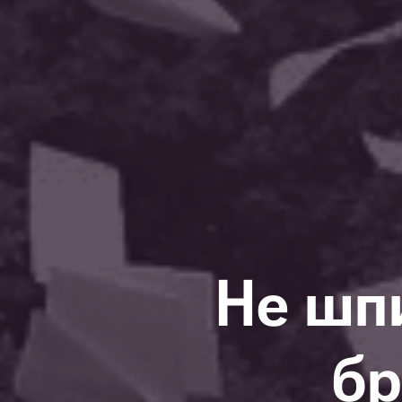
Не шп
бр