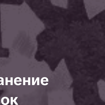
анение
вок