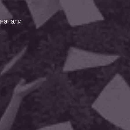
 начали
.