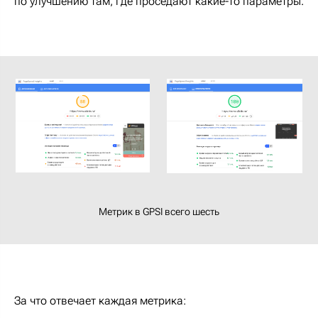
по улучшению там, где проседают какие-то параметры.
Метрик в GPSI всего шесть
За что отвечает каждая метрика: