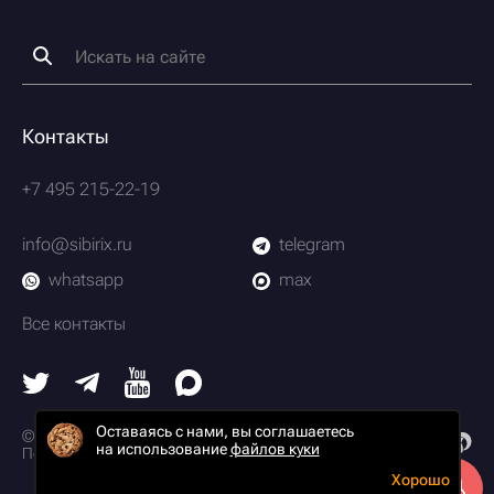
Контакты
+7 495 215-22-19
info@sibirix.ru
telegram
whatsapp
max
Все контакты
Оставаясь с нами, вы соглашаетесь
© 2003-2026 Scrum-студия Сибирикс
на использование
файлов куки
Политика конфиденциальности
Хорошо