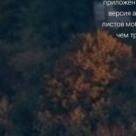
приложени
версия 
листов мо
чем т