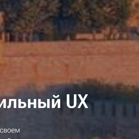
ильный UX
 своем