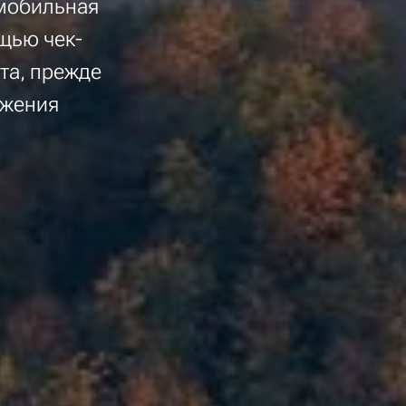
 мобильная
щью чек-
та, прежде
ожения